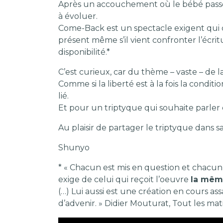
Après un accouchement où le bébé passe de 
à évoluer.
Come-Back est un spectacle exigent qui de
présent même s’il vient confronter l’écritu
disponibilité.*
C’est curieux, car du thème – vaste – de la
Comme si la liberté est à la fois la condi
lié.
Et pour un triptyque qui souhaite parler 
Au plaisir de partager le triptyque dans sa
Shunyo
* « Chacun est mis en question et chacun 
exige de celui qui reçoit l’oeuvre
la même
(…) Lui aussi est une création en cours as
d’advenir. » Didier Mouturat, Tout les ma