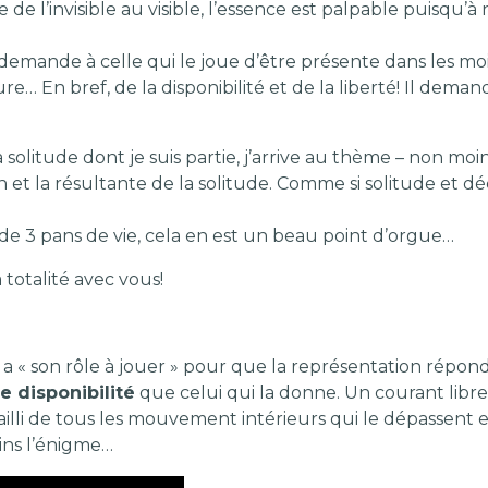
l’invisible au visible, l’essence est palpable puisqu’à n
mande à celle qui le joue d’être présente dans les moindr
re… En bref, de la disponibilité et de la liberté! Il dema
 solitude dont je suis partie, j’arrive au thème – non moins
tion et la résultante de la solitude. Comme si solitude e
de 3 pans de vie, cela en est un beau point d’orgue…
 totalité avec vous!
a « son rôle à jouer » pour que la représentation réponde
 disponibilité
que celui qui la donne. Un courant libre 
sailli de tous les mouvement intérieurs qui le dépassent e
tins l’énigme…